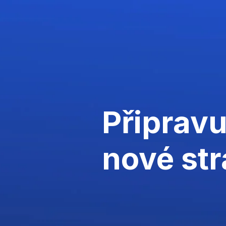
Připrav
nové st